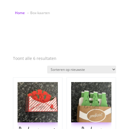
Home
Box-kaarten
Gesorteerd
Toont alle 6 resultaten
op
nieuwste