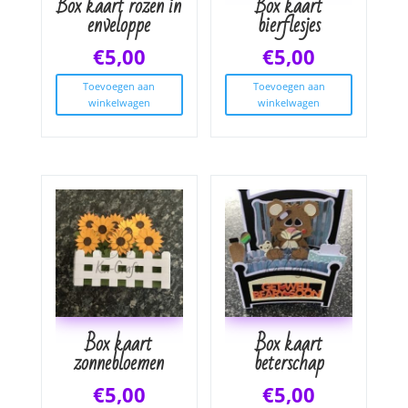
Box kaart rozen in
Box kaart
enveloppe
bierflesjes
€
5,00
€
5,00
Toevoegen aan
Toevoegen aan
winkelwagen
winkelwagen
Box kaart
Box kaart
zonnebloemen
beterschap
€
5,00
€
5,00