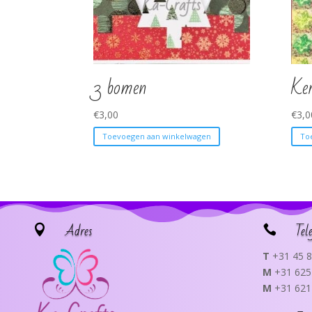
3 bomen
Ker
€
3,00
€
3,0
Toevoegen aan winkelwagen
To
Adres
Tel


T
+31 45 8
M
+31 625
M
+31 621