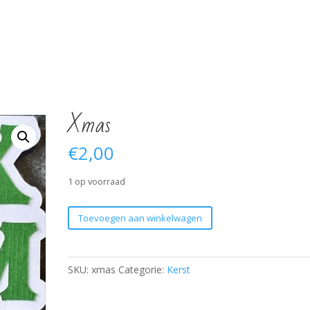
Xmas
€
2,00
1 op voorraad
Xmas
Toevoegen aan winkelwagen
aantal
SKU:
xmas
Categorie:
Kerst
Verjaardag 60 jaar
Verjaardag 65 jaar
H