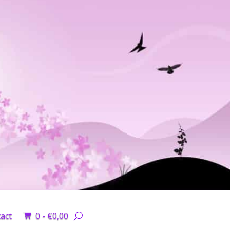
act
0 -
€
0,00