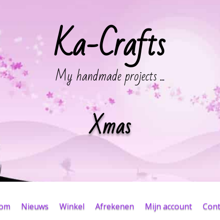
Ka-Crafts
My handmade projects ...
Xmas
kom
Nieuws
Winkel
Afrekenen
Mijn account
Cont