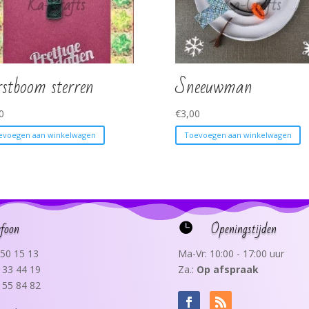
stboom sterren
Sneeuwman
0
€
3,00
evoegen aan winkelwagen
Toevoegen aan winkelwagen
efoon
Openingstijden

50 15 13
Ma-Vr: 10:00 - 17:00 uur
 33 44 19
Za.:
Op afspraak
 55 84 82