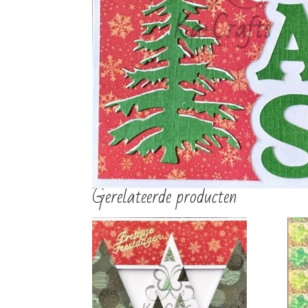
€
2,00
€
2,00
TOEVOEGEN AAN
TOEVOEGEN AAN
WINKELWAGEN
WINKELWAGEN
Gerelateerde producten