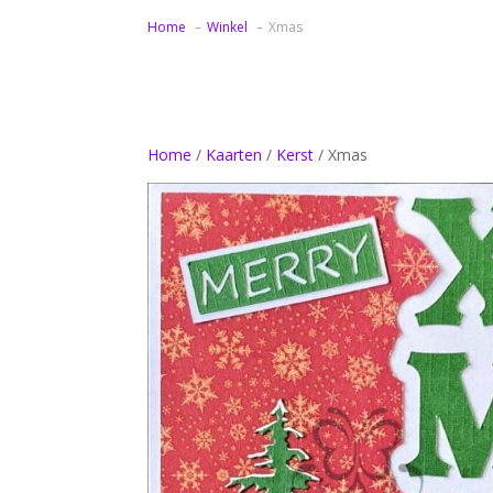
Home
Winkel
Xmas
Home
/
Kaarten
/
Kerst
/ Xmas
Bedankt samenwerking bloemen
Bedankt samenwerking zonnebloemen