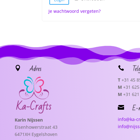
Je wachtwoord vergeten?
Adres
Tel


T
+31 45 8
M
+31 625 
M
+31 621 
E-

info@ka-cr
Karin Nijssen
info@nijs
Eisenhowerstraat 43
6471XH Eygelshoven