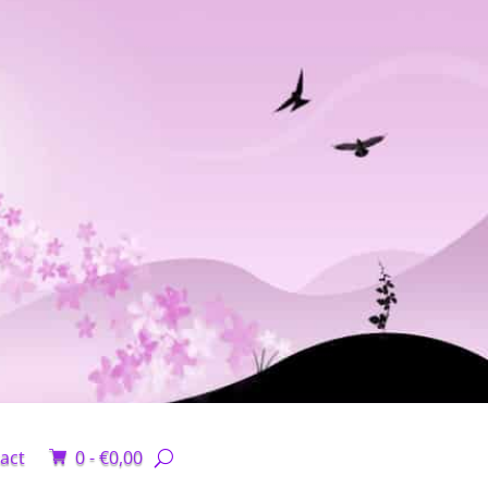
act
0 -
€
0,00