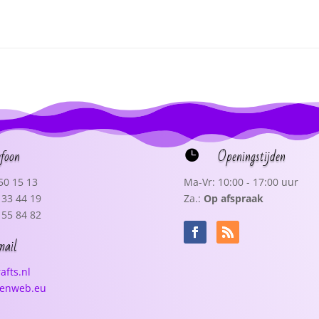
efoon
Openingstijden

50 15 13
Ma-Vr: 10:00 - 17:00 uur
33 44 19
Za.:
Op afspraak
55 84 82
mail
afts.nl
senweb.eu