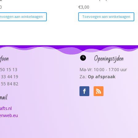
0
€
3,00
evoegen aan winkelwagen
Toevoegen aan winkelwagen
efoon
Openingstijden

50 15 13
Ma-Vr: 10:00 - 17:00 uur
 33 44 19
Za.:
Op afspraak
 55 84 82
mail
fts.nl
senweb.eu