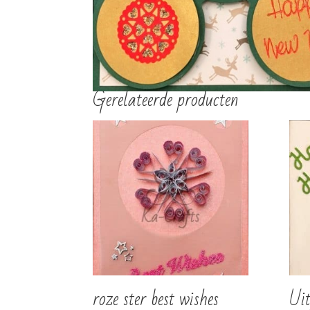
€
3,00
€
3,00
TOEVOEGEN AAN
TOEVOEGEN AAN
WINKELWAGEN
WINKELWAGEN
Gerelateerde producten
roze ster best wishes
Ui