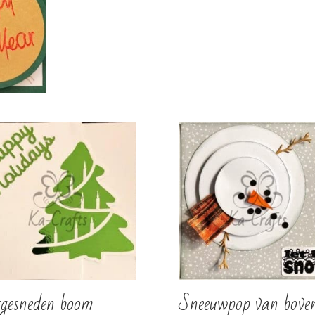
€
2,00
€
3,00
TOEVOEGEN AAN
TOEVOEGEN AAN
TOE
WINKELWAGEN
WINKELWAGEN
WI
tgesneden boom
Sneeuwpop van bove