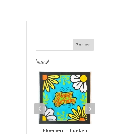
Nieuw!
o 4 bloemen
Bloemen in hoeken
Twee harten (