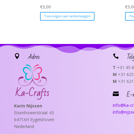
€
3,00
€
3,0
Toevoegen aan winkelwagen
To
Adres
Tel


T
+31 45 8
M
+31 625
M
+31 621
E-

info@ka-cra
Karin Nijssen
info@nijs
Eisenhowerstraat 43
6471XH Eygelshoven
Nederland