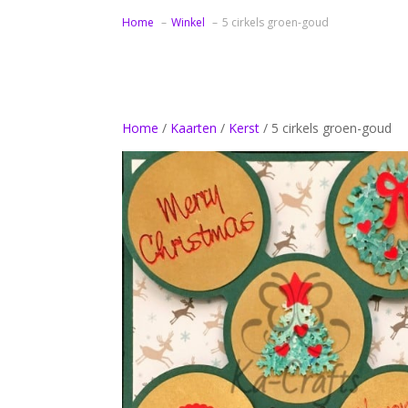
Home
Winkel
5 cirkels groen-goud
Home
/
Kaarten
/
Kerst
/ 5 cirkels groen-goud
Bedankt samenwerking zonnebloemen
Verjaardag 60 jaar
Verjaardag 65 jaar