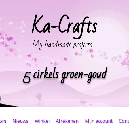
Ka-Crafts
My handmade projects ...
5 cirkels groen-goud
kom
Nieuws
Winkel
Afrekenen
Mijn account
Cont