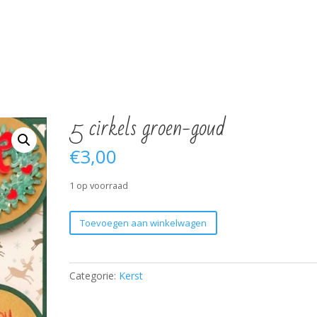
5 cirkels groen-goud
€
3,00
1 op voorraad
5
Toevoegen aan winkelwagen
cirkels
groen-
goud
Categorie:
Kerst
aantal
Hortensia
Proficiat 8 bloemen
Hell