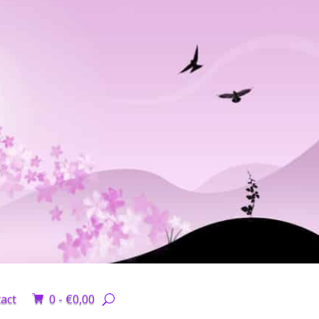
act
0 -
€
0,00