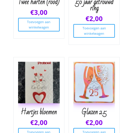
Twee harten (rood)
50 jaar getrouwd
ring
€
3,00
€
2,00
Toevoegen aan
winkelwagen
Toevoegen aan
winkelwagen
Hartjes bloemen
Glazen 25
€
2,00
€
2,00
Toevoegen aan
Toevoegen aan