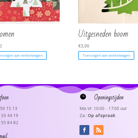
bomen
Uitgesneden boom
0
€
3,00
evoegen aan winkelwagen
Toevoegen aan winkelwagen
efoon
Openingstijden

50 15 13
Ma-Vr: 10:00 - 17:00 uur
 33 44 19
Za.:
Op afspraak
 55 84 82
mail