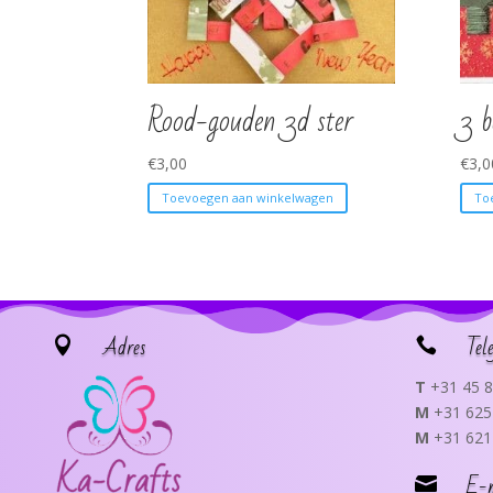
Rood-gouden 3d ster
3 
€
3,00
€
3,0
Toevoegen aan winkelwagen
To
Adres
Tel


T
+31 45 8
M
+31 625
M
+31 621
E-
