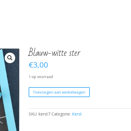
Blauw-witte ster
€
3,00
1 op voorraad
Blauw-
Toevoegen aan winkelwagen
witte
ster
aantal
SKU:
kerst7
Categorie:
Kerst
Verjaardag 60 jaar
Verjaardag 65 jaar
H