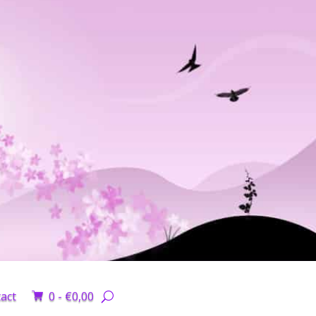
act
0 -
€
0,00