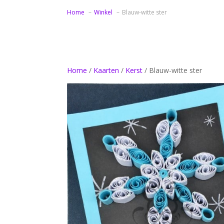
Home
Winkel
Blauw-witte ster
Home
/
Kaarten
/
Kerst
/ Blauw-witte ster
Bedankt samenwerking bloemen
Bedankt samenwerking zonnebloemen