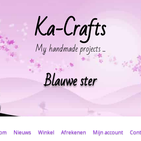
Ka-Crafts
My handmade projects ...
Blauwe ster
kom
Nieuws
Winkel
Afrekenen
Mijn account
Cont