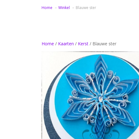
Home
Winkel
Blauwe ster
Home
/
Kaarten
/
Kerst
/ Blauwe ster
Bedankt samenwerking bloemen
Bedankt samenwerking zonnebloemen
Verjaardag 60 jaar