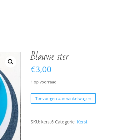
Blauwe ster
€
3,00
1 op voorraad
Blauwe
Toevoegen aan winkelwagen
ster
aantal
SKU:
kerst6
Categorie:
Kerst
Verjaardag 65 jaar
Hortensia
Profic