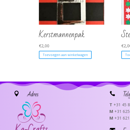
Kerstmannenpak
St
€
2,00
€
2,0
Toevoegen aan winkelwagen
To
Adres
Tel


T
+31 45 8
M
+31 625
M
+31 621
