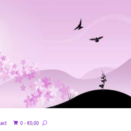
act
0 -
€
0,00