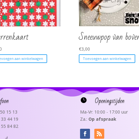
errenkaart
Sneeuwpop van bove
0
€
3,00
evoegen aan winkelwagen
Toevoegen aan winkelwagen
efoon
Openingstijden

50 15 13
Ma-Vr: 10:00 - 17:00 uur
 33 44 19
Za.:
Op afspraak
 55 84 82