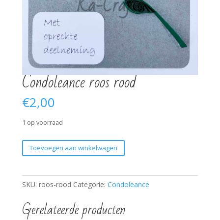
Condoleance roos rood
€
2,00
1 op voorraad
Condoleance
Toevoegen aan winkelwagen
roos
rood
aantal
SKU:
roos-rood
Categorie:
Condoleance
Gerelateerde producten