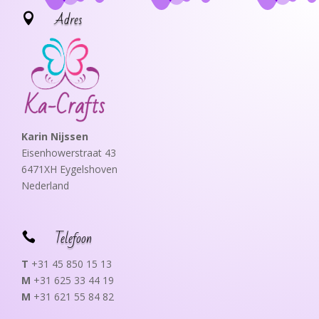
Adres

Karin Nijssen
Eisenhowerstraat 43
6471XH Eygelshoven
Nederland
Telefoon

T
+31 45 850 15 13
M
+31 625 33 44 19
M
+31 621 55 84 82