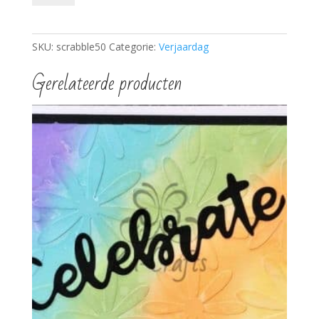
aantal
SKU:
scrabble50
Categorie:
Verjaardag
Gerelateerde producten