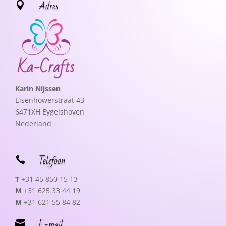
Adres

Karin Nijssen
Eisenhowerstraat 43
6471XH Eygelshoven
Nederland
Telefoon

T
+31 45 850 15 13
M
+31 625 33 44 19
M
+31 621 55 84 82
E-mail
