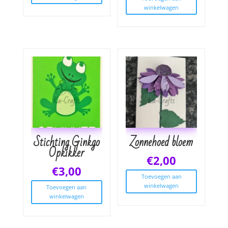
winkelwagen
Stichting Ginkgo
Zonnehoed bloem
Opkikker
€
2,00
€
3,00
Toevoegen aan
winkelwagen
Toevoegen aan
winkelwagen