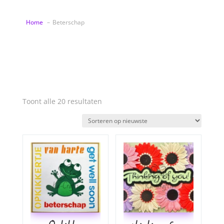
Home
Beterschap
Gesorteerd
Toont alle 20 resultaten
op
nieuwste