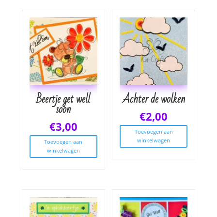
Beertje get well
Achter de wolken
soon
€
2,00
€
3,00
Toevoegen aan
winkelwagen
Toevoegen aan
winkelwagen