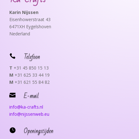
Karin Nijssen
Eisenhowerstraat 43
6471XH Eygelshoven
Nederland
Telefoon

T
+31 45 850 15 13
M
+31 625 33 44 19
M
+31 621 55 84 82
E-mail

info@ka-crafts.nl
info@nijssenweb.eu
Openingstijden
