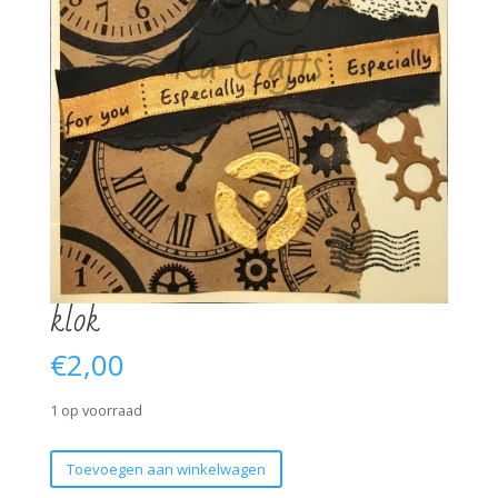
klok
€
2,00
1 op voorraad
klok
Toevoegen aan winkelwagen
aantal