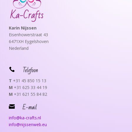
Karin Nijssen
Eisenhowerstraat 43
6471XH Eygelshoven
Nederland
Telefoon

T
+31 45 850 15 13
M
+31 625 33 44 19
M
+31 621 55 84 82
E-mail

info@ka-crafts.nl
info@nijssenweb.eu