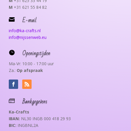
M
+31 625 33 44 19
M
+31 621 55 84 82
E-mail

info@ka-crafts.nl
info@nijssenweb.eu
Openingstijden

Ma-Vr: 10:00 - 17:00 uur
Za.:
Op afspraak
Bankgegevens

Ka-Crafts
IBAN:
NL30 INGB 000 418 29 93
BIC:
INGBNL2A