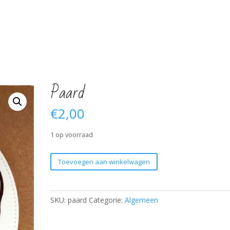
Paard
€
2,00
1 op voorraad
Paard
Toevoegen aan winkelwagen
aantal
SKU:
paard
Categorie:
Algemeen
Verjaardag 60 jaar
Verjaardag 65 jaar
H