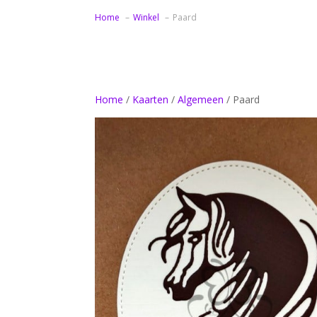
Home
Winkel
Paard
Home
/
Kaarten
/
Algemeen
/ Paard
Bedankt samenwerking bloemen
Bedankt samenwerking zonnebloemen