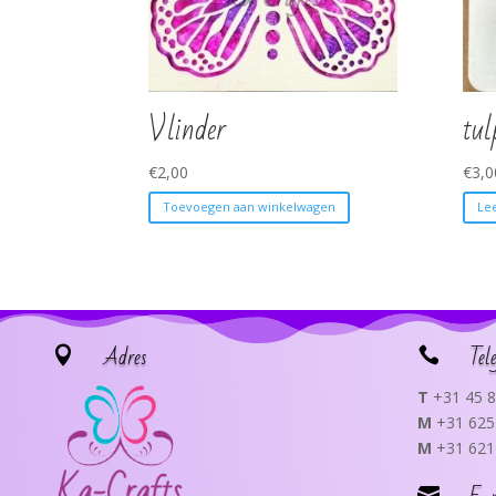
Vlinder
tul
€
2,00
€
3,0
Toevoegen aan winkelwagen
Le
Adres
Tel


T
+31 45 8
M
+31 625
M
+31 621
