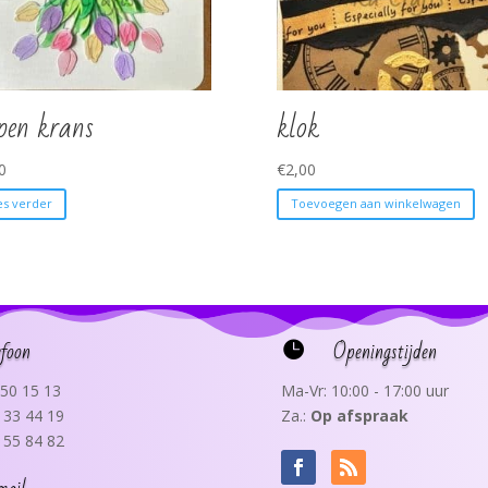
pen krans
klok
0
€
2,00
es verder
Toevoegen aan winkelwagen
efoon
Openingstijden

50 15 13
Ma-Vr: 10:00 - 17:00 uur
 33 44 19
Za.:
Op afspraak
 55 84 82