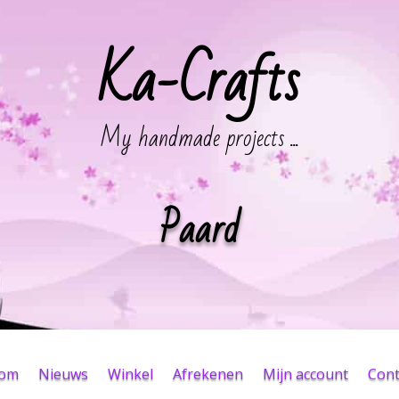
Ka-Crafts
My handmade projects ...
Paard
kom
Nieuws
Winkel
Afrekenen
Mijn account
Cont