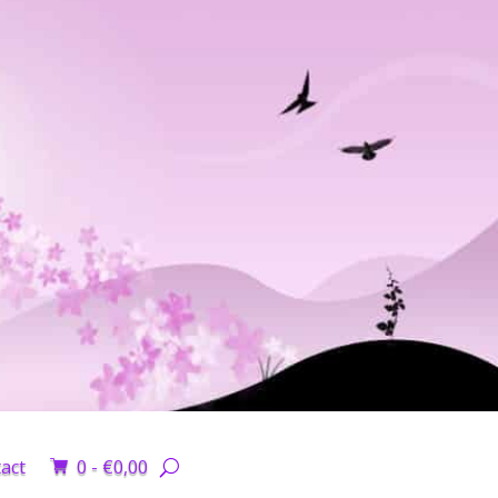
act
0 -
€
0,00