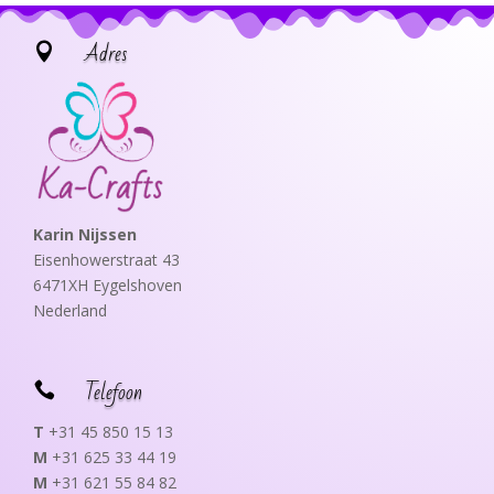
Adres

Karin Nijssen
Eisenhowerstraat 43
6471XH Eygelshoven
Nederland
Telefoon

T
+31 45 850 15 13
M
+31 625 33 44 19
M
+31 621 55 84 82