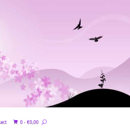
act
0 -
€
0,00