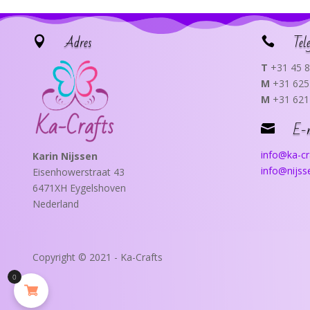
Adres
Tel


T
+31 45 8
M
+31 625
M
+31 621
E-

info@ka-cra
Karin Nijssen
info@nijs
Eisenhowerstraat 43
6471XH Eygelshoven
Nederland
Copyright © 2021 - Ka-Crafts
0