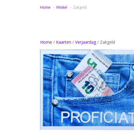
Home
Winkel
Zakgeld
Home
/
Kaarten
/
Verjaardag
/ Zakgeld
Bedankt samenwerking bloemen
Bedankt samenwerking zonnebloemen