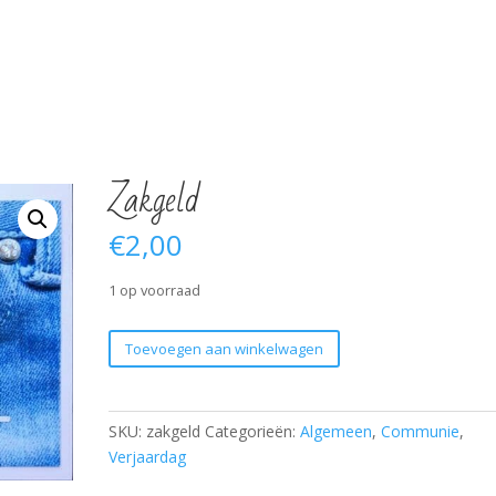
Zakgeld
€
2,00
1 op voorraad
Zakgeld
Toevoegen aan winkelwagen
aantal
SKU:
zakgeld
Categorieën:
Algemeen
,
Communie
,
Verjaardag
Verjaardag 60 jaar
Verjaardag 65 jaar
H