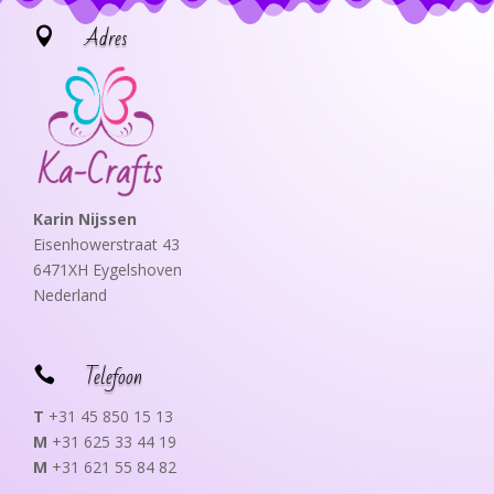
Adres

Karin Nijssen
Eisenhowerstraat 43
6471XH Eygelshoven
Nederland
Telefoon

T
+31 45 850 15 13
M
+31 625 33 44 19
M
+31 621 55 84 82