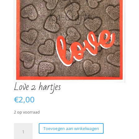
Love 2 hartjes
€
2,00
2 op voorraad
Love
Toevoegen aan winkelwagen
2