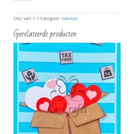
hartjes
aantal
SKU:
val1-1-1
Categorie:
Valentijn
Gerelateerde producten