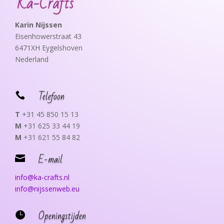
Karin Nijssen
Eisenhowerstraat 43
6471XH Eygelshoven
Nederland
Telefoon

T
+31 45 850 15 13
M
+31 625 33 44 19
M
+31 621 55 84 82
E-mail

info@ka-crafts.nl
info@nijssenweb.eu
Openingstijden
