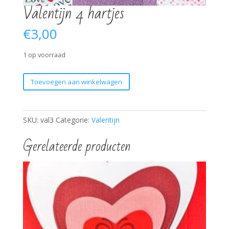
Valentijn 4 hartjes
€
3,00
1 op voorraad
Valentijn
Toevoegen aan winkelwagen
4
hartjes
aantal
SKU:
val3
Categorie:
Valentijn
Gerelateerde producten