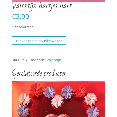
Valentijn hartjes hart
€
3,00
1 op voorraad
Valentijn
Toevoegen aan winkelwagen
hartjes
hart
aantal
SKU:
val2
Categorie:
Valentijn
Gerelateerde producten