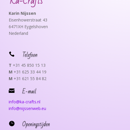
Karin Nijssen
Eisenhowerstraat 43
6471XH Eygelshoven
Nederland
Telefoon

T
+31 45 850 15 13
M
+31 625 33 44 19
M
+31 621 55 84 82
E-mail

info@ka-crafts.nl
info@nijssenweb.eu
Openingstijden
